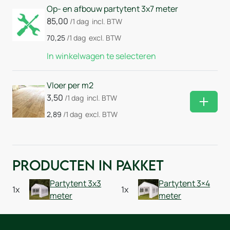
Op- en afbouw partytent 3x7 meter
85,00
/1 dag
incl. BTW
70,25
/1 dag
excl. BTW
In winkelwagen te selecteren
Vloer per m2
3,50
/1 dag
incl. BTW
Huurm
2,89
/1 dag
excl. BTW
Producten in pakket
Partytent 3x3
Partytent 3×4
1x
1x
meter
meter