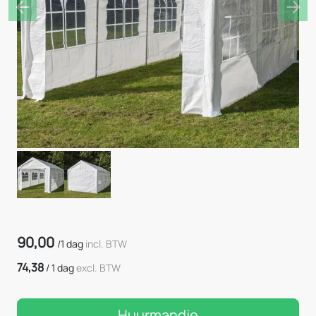
Previous
Nex
90,00
/
1 dag
incl. BTW
74,38
/
1 dag
excl. BTW
Huurmandje