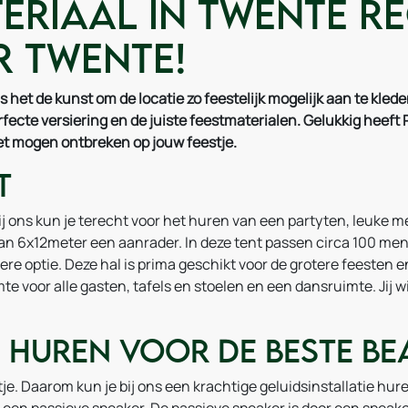
riaal in Twente reg
 Twente!
het de kunst om de locatie zo feestelijk mogelijk aan te kleden
rfecte versiering en de juiste feestmaterialen. Gelukkig heeft 
niet mogen ontbreken op jouw feestje.
t
j ons kun je terecht voor het huren van een partyten, leuke 
n 6x12meter een aanrader. In deze tent passen circa 100 mens
re optie. Deze hal is prima geschikt voor de grotere feesten en
mte voor alle gasten, tafels en stoelen en een dansruimte. Jij 
e huren voor de beste be
je. Daarom kun je bij ons een krachtige geluidsinstallatie hur