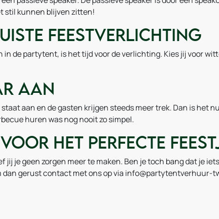
en passieve speaker. De passieve speaker is door een speakon
t stil kunnen blijven zitten!
juiste feestverlichting
n de partytent, is het tijd voor de verlichting. Kies jij voor wi
ar aan
g staat aan en de gasten krijgen steeds meer trek. Dan is het 
rbecue huren was nog nooit zo simpel.
voor het perfecte feest
ef jij je geen zorgen meer te maken. Ben je toch bang dat je ie
 dan gerust contact met ons op via info@partytentverhuur-twe