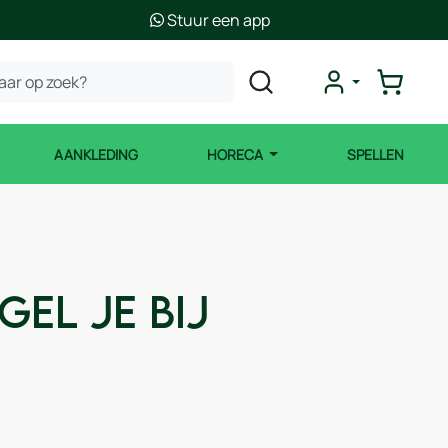
Stuur een app
AANKLEDING
HORECA
SPELLEN
el je bij