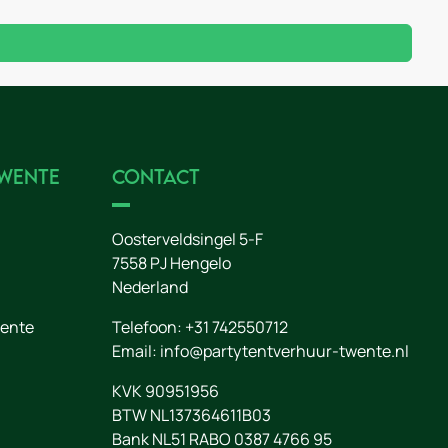
Twente
Contact
Oosterveldsingel 5-F
7558 PJ
Hengelo
Nederland
wente
Telefoon:
+31 742550712
Email:
info@partytentverhuur-twente.nl
KVK 90951956
BTW NL137364611B03
Bank NL51 RABO 0387 4766 95