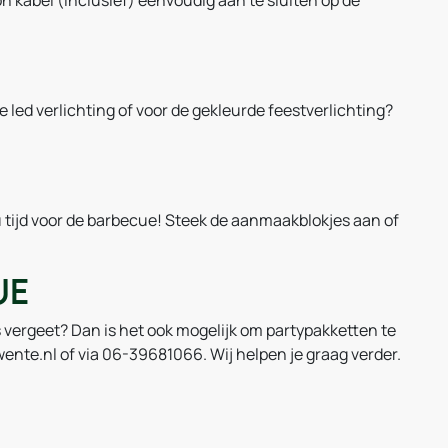
 kabel (inclusief) eenvoudig aan te sluiten op de
tte led verlichting of voor de gekleurde feestverlichting?
nu tijd voor de barbecue! Steek de aanmaakblokjes aan of
je
ts vergeet? Dan is het ook mogelijk om partypakketten te
nte.nl of via 06-39681066. Wij helpen je graag verder.