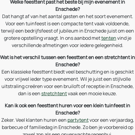
Welke feesttent past het beste bij mijn evenement in
Enschede?
Dat hangt af van het aantal gasten en het soort evenement.
Voor een tuinfeest is een compacte tent vaak voldoende,
terwijl een bedrijfsfeest of jubileum in Enschede juist om een
grotere opstelling vraagt. In ons aanbod met
tenten
vind je
verschillende afmetingen voor iedere gelegenheid.
Wat is het verschil tussen een feesttent en een stretchtent in
Enschede?
Een klassieke feesttent biedt veel beschutting en is geschikt
voor vrijwel ieder type evenement. Wil je juist een stijlvolle
uitstraling creëren voor een bruiloft of receptie in Enschede,
dan is een
stretchtent
vaak een mooie keuze.
Kan ik ook een feesttent huren voor een klein tuinfeest in
Enschede?
Zeker. Veel klanten huren een
partytent
voor een verjaardag,
barbecue of familiedag in Enschede. Zo ben je voorbereid op
zowel zon als een onverwachte regenbui.