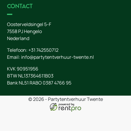
Contact
Oosterveldsingel 5-F
7558 PJ
Hengelo
Nederland
Telefoon:
+31 742550712
Email:
info@partytentverhuur-twente.nl
KVK 90951956
BTW NL137364611B03
Bank NL51 RABO 0387 4766 95
© 2026 - Partytentverhuur Twente