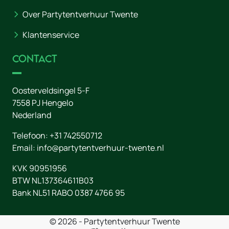
Over Partytentverhuur Twente
Klantenservice
Contact
Oosterveldsingel 5-F
7558 PJ
Hengelo
Nederland
Telefoon:
+31 742550712
Email:
info@partytentverhuur-twente.nl
KVK 90951956
BTW NL137364611B03
Bank NL51 RABO 0387 4766 95
© 2026 - Partytentverhuur Twente