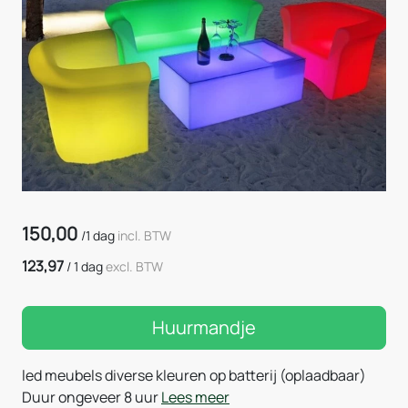
150,00
/
1 dag
incl. BTW
123,97
/
1 dag
excl. BTW
Huurmandje
led meubels diverse kleuren op batterij (oplaadbaar)
Duur ongeveer 8 uur
Lees meer