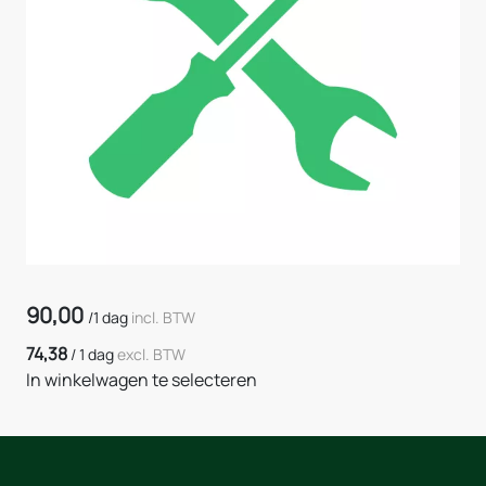
90,00
/
1 dag
incl. BTW
74,38
/
1 dag
excl. BTW
In winkelwagen te selecteren