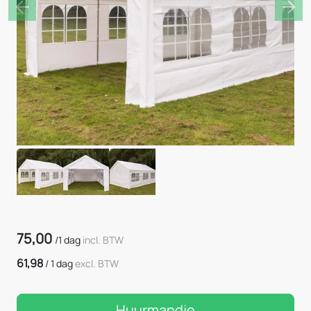
Previous
Nex
75,00
/
1 dag
incl. BTW
61,98
/
1 dag
excl. BTW
Huurmandje