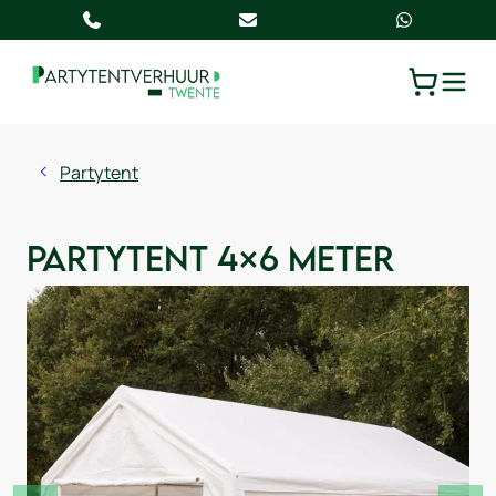
TOGGLE
WINKELW
Partytent
Partytent 4×6 meter