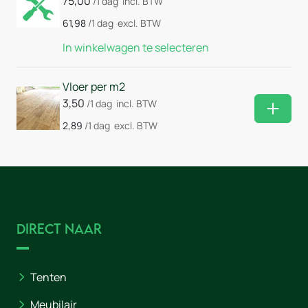
75,00
/1 dag
incl. BTW
61,98
/1 dag
excl. BTW
In winkelwagen te selecteren
Vloer per m2
3,50
/1 dag
incl. BTW
Huurm
2,89
/1 dag
excl. BTW
Direct naar
Tenten
Meubilair